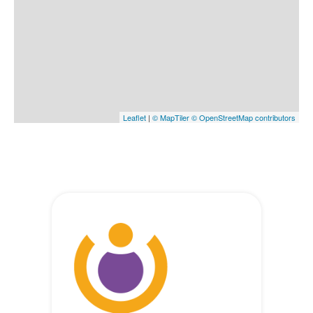
Leaflet
|
© MapTiler
© OpenStreetMap contributors