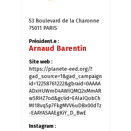
53 Boulevard de la Charonne
75011
PARIS
Président.e :
Arnaud Barentin
Site web :
https://planete-eed.org/?
gad_source=1&gad_campaign
id=12258761222&gbraid=0AAAA
ADxHUWmD4AWlQMQ2xMmAR
wSRHZ7od&gclid=EAIaIQobCh
MI18vq5p7FkgMVV6uDBx00dTz
-EAAYASAAEgKiY_D_BwE
Instagram :