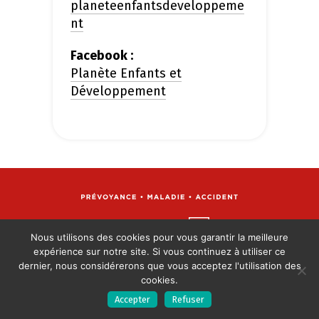
planeteenfantsdeveloppeme
nt
Facebook :
Planète Enfants et
Développement
Contactez-nous
Nous utilisons des cookies pour vous garantir la meilleure
expérience sur notre site. Si vous continuez à utiliser ce
Suivez-nous
dernier, nous considérerons que vous acceptez l'utilisation des
cookies.
Mentions
Politique de
Politique des
Accepter
Refuser
légales
confidentialité
Cookies