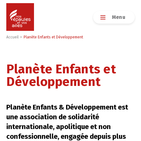
Menu
Accueil
>
Planète Enfants et Développement
Planète Enfants et
Prix Atout Soleil
Présentation Atout Soleil
Développement
Kit de communication Atout Soleil
Le coin des associations
Planète Enfants & Développement est
Chronique des associations
une association de solidarité
La boite à outils
internationale, apolitique et non
confessionnelle, engagée depuis plus
Associations partenaires