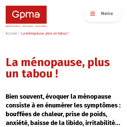
Menu
Accueil
>
La ménopause, plus un tabou !
La ménopause, plus
Mes services
La Garantie Aidants Familiaux
un tabou !
Le fonds d’entraide
Mon contrat d’assurance
Bien souvent, évoquer la ménopause
Glossaire de l’assurance
consiste à en énumérer les symptômes :
bouffées de chaleur, prise de poids,
Le fil santé
anxiété, baisse de la libido, irritabilité…
Les fiches